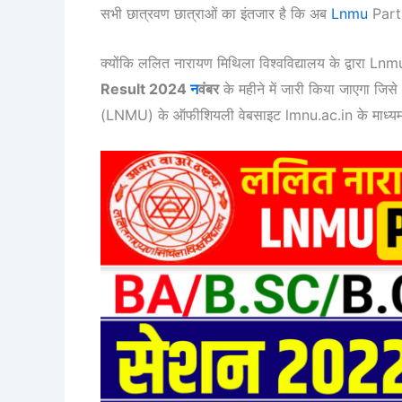
सभी छात्रवण छात्राओं का इंतजार है कि अब
Lnmu
Part 
क्योंकि ललित नारायण मिथिला विश्वविद्यालय के द्वारा
Result 2024
न
वंबर
के महीने में जारी किया जाएगा जिसे
(LNMU) के ऑफीशियली वेबसाइट lmnu.ac.in के माध्यम 